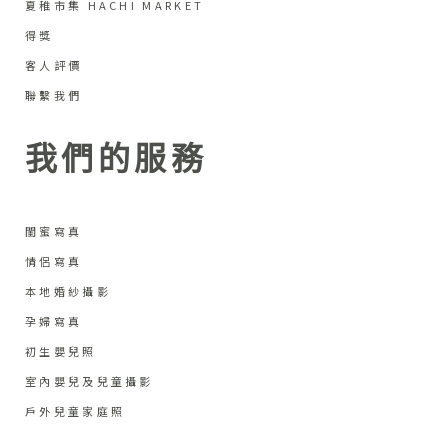
夏稚市集 HACHI MARKET
得獎
客人評價
聯繫我們
我們的服務
閨蜜寫真
情侶寫真
本地婚紗攝影
孕婦寫真
初生嬰兒照
室內嬰兒及兒童攝影
戶外兒童家庭照