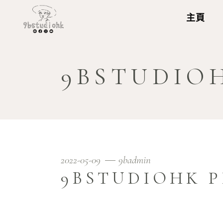
主頁
9BSTUDIOH
2022-05-09
9badmin
9BSTUDIOHK PR