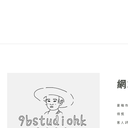
網
夏稚市
得獎
客人