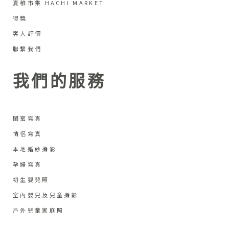
夏稚市集 HACHI MARKET
得獎
客人評價
聯繫我們
我們的服務
閨蜜寫真
情侶寫真
本地婚紗攝影
孕婦寫真
初生嬰兒照
室內嬰兒及兒童攝影
戶外兒童家庭照