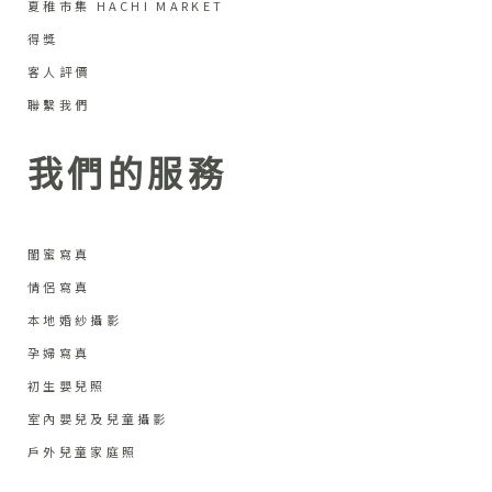
夏稚市集 HACHI MARKET
得獎
客人評價
聯繫我們
我們的服務
閨蜜寫真
情侶寫真
本地婚紗攝影
孕婦寫真
初生嬰兒照
室內嬰兒及兒童攝影
戶外兒童家庭照