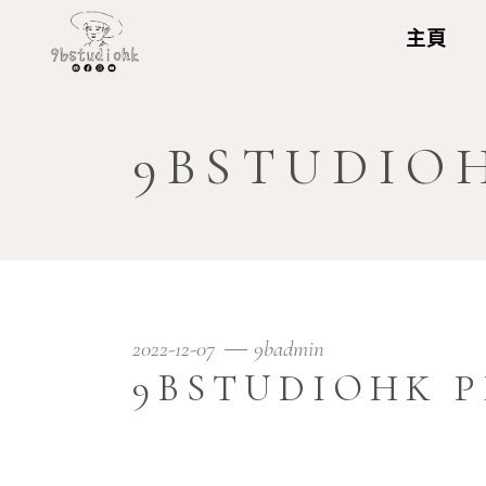
主頁
9BSTUDIOH
2022-12-07
9badmin
9BSTUDIOHK P