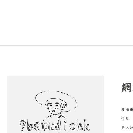
網
夏稚市
得獎
客人