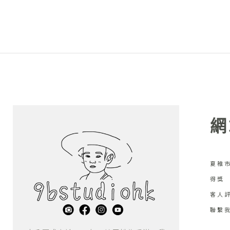
網
夏稚市
得獎
客人
聯繫