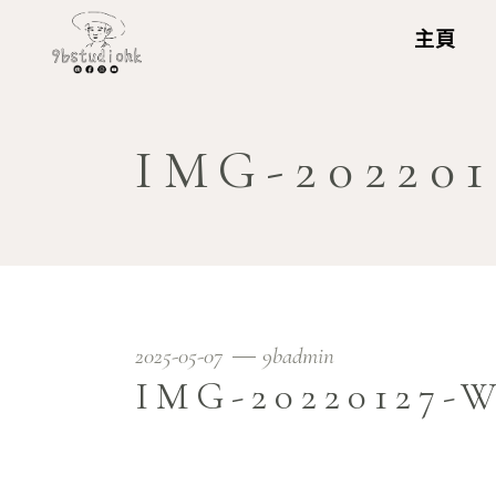
主頁
IMG-20220
2025-05-07
9badmin
IMG-20220127-