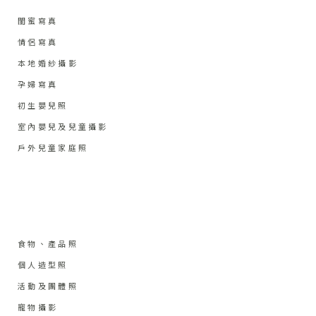
閨蜜寫真
情侶寫真
本地婚紗攝影
孕婦寫真
初生嬰兒照
室內嬰兒及兒童攝影
戶外兒童家庭照
食物、產品照
個人造型照
活動及團體照
寵物攝影