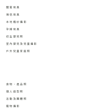
閨蜜寫真
情侶寫真
本地婚紗攝影
孕婦寫真
初生嬰兒照
室內嬰兒及兒童攝影
戶外兒童家庭照
食物、產品照
個人造型照
活動及團體照
寵物攝影