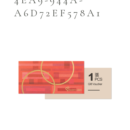
4EA9-944A-
A6D72EF578A1