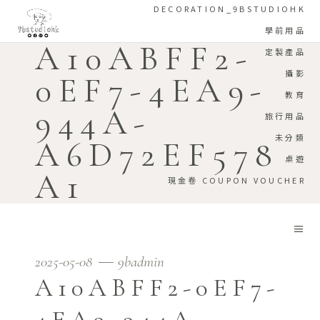
DECORATION_9BSTUDIOHK
學前用品
A10ABFF2-
定製產品
攝影
0EF7-4EA9-
教育
944A-
旅行用品
未分類
A6D72EF578
桌遊
A1
現金卷 COUPON VOUCHER
2025-05-08
9badmin
A10ABFF2-0EF7-