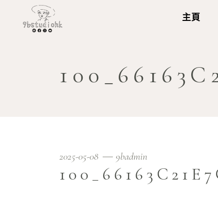
主頁
100_66163C
2025-05-08
9badmin
100_66163C21E