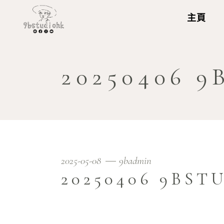
主頁
20250406 
2025-05-08
9badmin
20250406 9BST