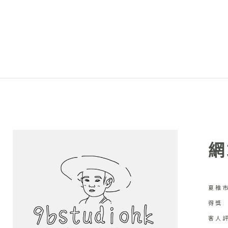
網
夏稚市
得獎
客人