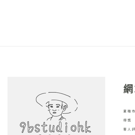
網
夏稚市
得獎
客人