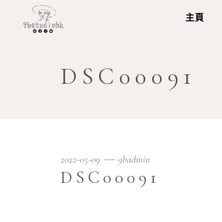
主頁
DSC00091
2022-05-09
9badmin
DSC00091