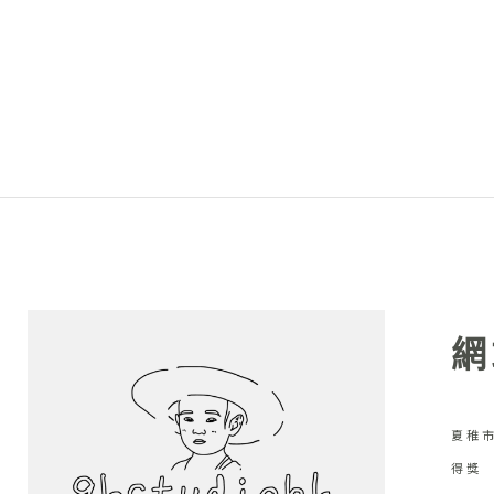
網
夏稚市
得獎