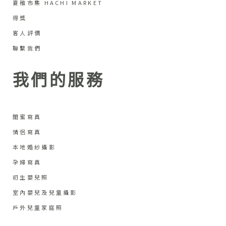
夏稚市集 HACHI MARKET
得獎
客人評價
聯繫我們
我們的服務
閨蜜寫真
情侶寫真
本地婚紗攝影
孕婦寫真
初生嬰兒照
室內嬰兒及兒童攝影
戶外兒童家庭照