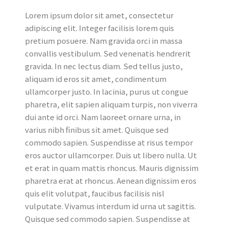
Lorem ipsum dolor sit amet, consectetur
adipiscing elit. Integer facilisis lorem quis
pretium posuere. Nam gravida orci in massa
convallis vestibulum. Sed venenatis hendrerit
gravida. In nec lectus diam. Sed tellus justo,
aliquam id eros sit amet, condimentum
ullamcorper justo. In lacinia, purus ut congue
pharetra, elit sapien aliquam turpis, non viverra
dui ante id orci. Nam laoreet ornare urna, in
varius nibh finibus sit amet. Quisque sed
commodo sapien. Suspendisse at risus tempor
eros auctor ullamcorper. Duis ut libero nulla. Ut
et erat in quam mattis rhoncus. Mauris dignissim
pharetra erat at rhoncus. Aenean dignissim eros
quis elit volutpat, faucibus facilisis nisl
vulputate. Vivamus interdum id urna ut sagittis.
Quisque sed commodo sapien. Suspendisse at