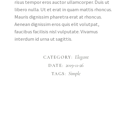
risus tempor eros auctor ullamcorper. Duis ut
libero nulla. Ut et erat in quam mattis rhoncus.
Mauris dignissim pharetra erat at rhoncus.
Aenean dignissim eros quis elit volutpat,
faucibus facilisis nisl vulputate. Vivamus
interdum id urna ut sagittis.
Elegant
CATEGORY:
2019-11-26
DATE:
Simple
TAGS: