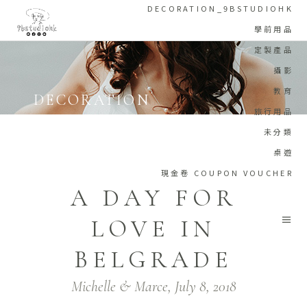
DECORATION_9BSTUDIOHK
學前用品
定製產品
攝影
教育
DECORATION
旅行用品
Home
/
Elegant
/
Decoration
未分類
桌遊
現金卷 COUPON VOUCHER
A DAY FOR
LOVE IN
BELGRADE
Michelle & Marce, July 8, 2018