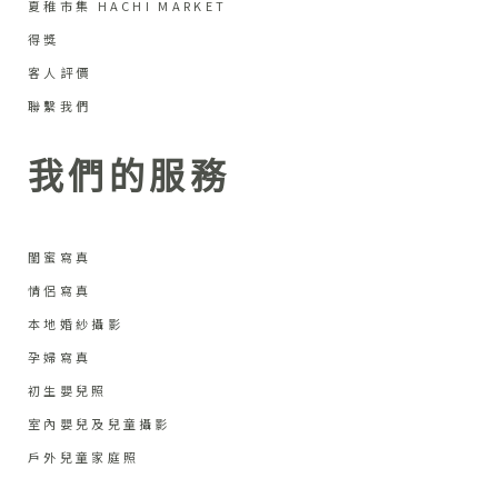
夏稚市集 HACHI MARKET
得獎
客人評價
聯繫我們
我們的服務
閨蜜寫真
情侶寫真
本地婚紗攝影
孕婦寫真
初生嬰兒照
室內嬰兒及兒童攝影
戶外兒童家庭照