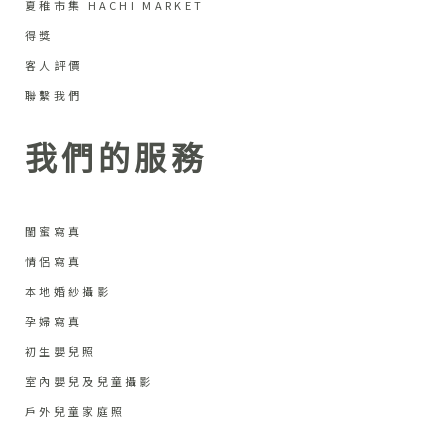
夏稚市集 HACHI MARKET
得獎
客人評價
聯繫我們
我們的服務
閨蜜寫真
情侶寫真
本地婚紗攝影
孕婦寫真
初生嬰兒照
室內嬰兒及兒童攝影
戶外兒童家庭照