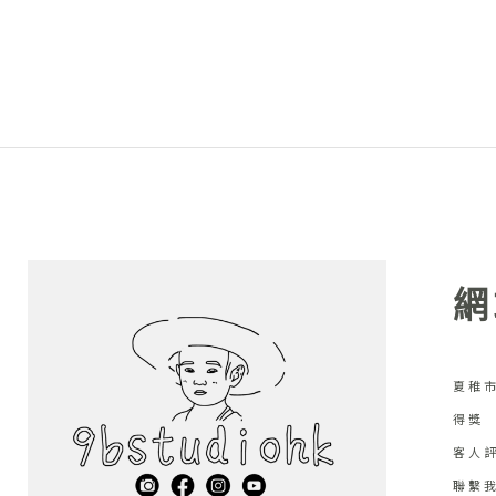
網
夏稚市
得獎
客人
聯繫