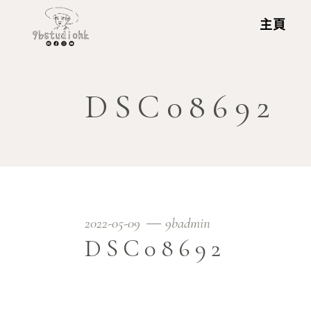
主頁
DSC08692
2022-05-09
9badmin
DSC08692