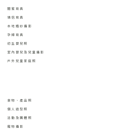
閨蜜寫真
情侶寫真
本地婚紗攝影
孕婦寫真
初生嬰兒照
室內嬰兒及兒童攝影
戶外兒童家庭照
食物、產品照
個人造型照
活動及團體照
寵物攝影