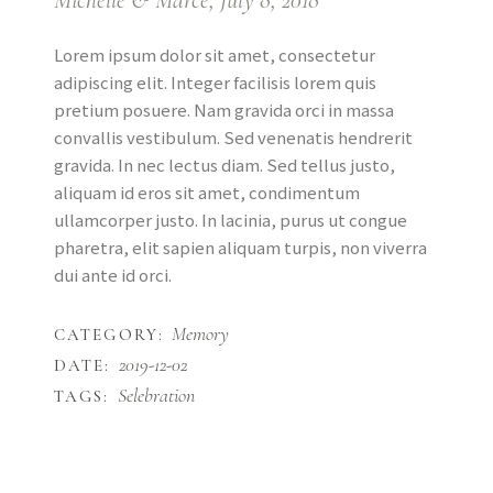
Michelle & Marce, July 8, 2018
Lorem ipsum dolor sit amet, consectetur
adipiscing elit. Integer facilisis lorem quis
pretium posuere. Nam gravida orci in massa
convallis vestibulum. Sed venenatis hendrerit
gravida. In nec lectus diam. Sed tellus justo,
aliquam id eros sit amet, condimentum
ullamcorper justo. In lacinia, purus ut congue
pharetra, elit sapien aliquam turpis, non viverra
dui ante id orci.
Memory
CATEGORY:
2019-12-02
DATE:
Selebration
TAGS: