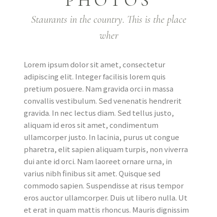
PHOTOS
Staurants in the country. This is the place
wher
Lorem ipsum dolor sit amet, consectetur
adipiscing elit. Integer facilisis lorem quis
pretium posuere. Nam gravida orci in massa
convallis vestibulum. Sed venenatis hendrerit
gravida. In nec lectus diam. Sed tellus justo,
aliquam id eros sit amet, condimentum
ullamcorper justo. In lacinia, purus ut congue
pharetra, elit sapien aliquam turpis, non viverra
dui ante id orci. Nam laoreet ornare urna, in
varius nibh finibus sit amet. Quisque sed
commodo sapien. Suspendisse at risus tempor
eros auctor ullamcorper. Duis ut libero nulla. Ut
et erat in quam mattis rhoncus. Mauris dignissim