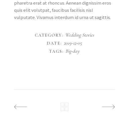
pharetra erat at rhoncus. Aenean dignissim eros
quis elit volutpat, faucibus facilisis nisl
vulputate. Vivamus interdum id urna ut sagittis.
Wedding Stories
CATEGORY:
2019-12-05
DATE:
Big-day
TAGS: