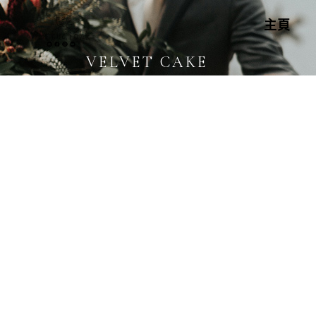
主頁
VELVET CAKE