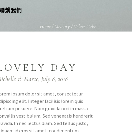
聯繫我們
Home
/
Memory
/
Velvet Cake
LOVELY DAY
ichelle & Marce, July 8, 2018
orem ipsum dolor sit amet, consectetur
dipiscing elit. Integer facilisis lorem quis
retium posuere. Nam gravida orci in massa
onvallis vestibulum. Sed venenatis hendrerit
ravida. In nec lectus diam. Sed tellus justo,
liquam id eros sit amet, condimentum