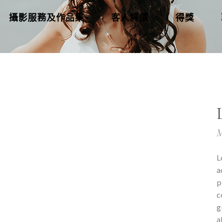
攝影服務及作品集
客人評價
得獎
M
L
a
p
c
g
a