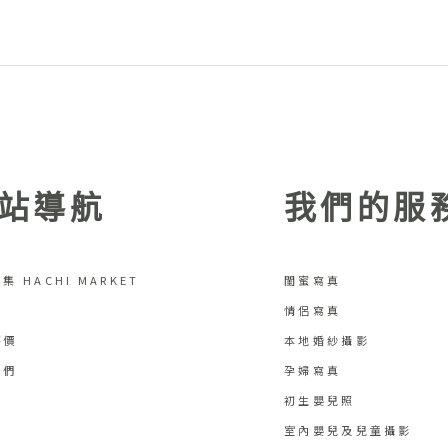
站導航
我們的服
集 HACHI MARKET
閨蜜寫真
情侶寫真
評價
本地婚紗攝影
我們
孕婦寫真
初生嬰兒照
室內嬰兒及兒童攝影