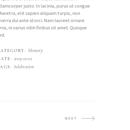
llamcorper justo. In lacinia, purus ut congue
haretra, elit sapien aliquam turpis, non
iverra dui ante id orci. Nam laoreet ornare
rna, in varius nibh finibus sit amet. Quisque
ed.
Memory
CATEGORY:
2019-12-02
ATE:
Selebration
AGS:
NEXT