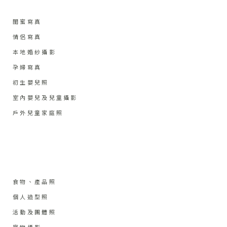
閨蜜寫真
情侶寫真
本地婚紗攝影
孕婦寫真
初生嬰兒照
室內嬰兒及兒童攝影
戶外兒童家庭照
食物、產品照
個人造型照
活動及團體照