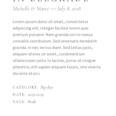
Michelle & Marce ― July 8, 2018
Lorem ipsum dolor sit amet, consectetur
adipiscing elit. Integer facilisis lorem quis
pretium posuere. Nam gravida orci in massa
convallis vestibulum. Sed venenatis hendrerit
gravida. In nec lectus diam. Sed tellus justo,
aliquam id eros sit amet, condimentum
ullamcorper justo. In lacinia, purus ut congue
pharetra, elit sapien aliquam turpis, non viverra
dui ante id orci.
Big-day
CATEGORY:
2019-12-25
DATE:
Bride
TAGS: