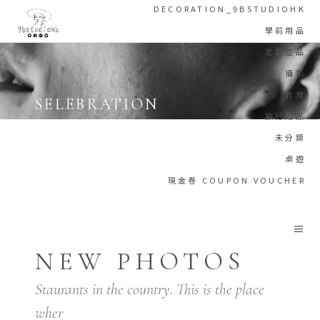
DECORATION_9BSTUDIOHK
學前用品
定製產品
攝影
教育
SELEBRATION
旅行用品
Home
/
White
/
Selebration
未分類
桌遊
現金卷 COUPON VOUCHER
NEW PHOTOS
Staurants in the country. This is the place
wher