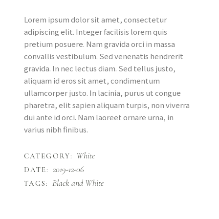
Lorem ipsum dolor sit amet, consectetur
adipiscing elit. Integer facilisis lorem quis
pretium posuere. Nam gravida orci in massa
convallis vestibulum. Sed venenatis hendrerit
gravida. In nec lectus diam. Sed tellus justo,
aliquam id eros sit amet, condimentum
ullamcorper justo. In lacinia, purus ut congue
pharetra, elit sapien aliquam turpis, non viverra
dui ante id orci. Nam laoreet ornare urna, in
varius nibh finibus.
White
CATEGORY:
2019-12-06
DATE:
Black and White
TAGS: