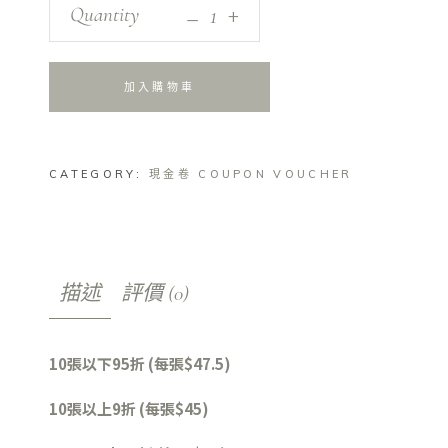
_
美
+
Quantity
心
$50
禮
加入購物車
餅
券
美
CATEGORY:
現金卷 COUPON VOUCHER
心
餅
卡
現
金
描述
評價 (0)
卷
quantity
10張以下95折 (每張$47.5)
10張以上9折 (每張$45)