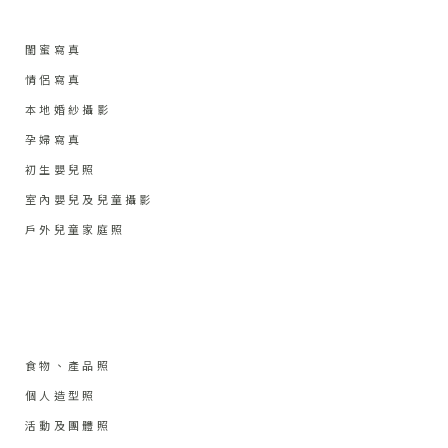
閨蜜寫真
情侶寫真
本地婚紗攝影
孕婦寫真
初生嬰兒照
室內嬰兒及兒童攝影
戶外兒童家庭照
食物、產品照
個人造型照
活動及團體照