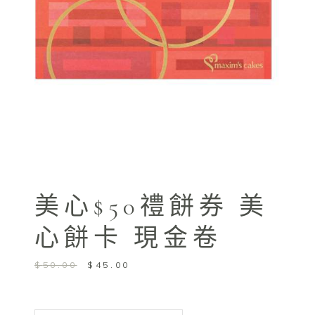
美心$50禮餅券 美
心餅卡 現金卷
Original
Current
$
50.00
$
45.00
price
price
was:
is:
$50.00.
$45.00.