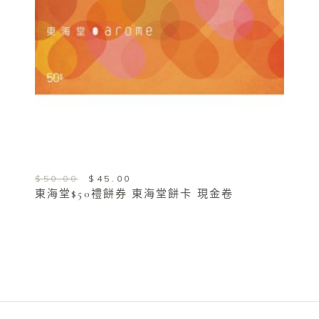
加入購物車
Original
Current
$
50.00
$
45.00
東海堂$50禮餅券 東海堂餅卡 現金卷
price
price
was:
is:
$50.00.
$45.00.