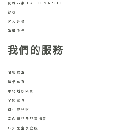
夏稚市集 HACHI MARKET
得獎
客人評價
聯繫我們
我們的服務
閨蜜寫真
情侶寫真
本地婚紗攝影
孕婦寫真
初生嬰兒照
室內嬰兒及兒童攝影
戶外兒童家庭照