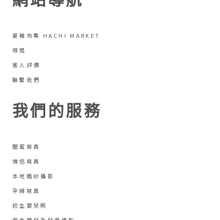
網站導航
夏稚市集 HACHI MARKET
得獎
客人評價
聯繫我們
我們的服務
閨蜜寫真
情侶寫真
本地婚紗攝影
孕婦寫真
初生嬰兒照